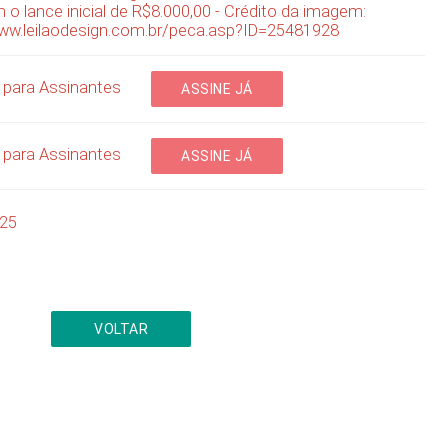
m o lance inicial de R$8.000,00 - Crédito da imagem:
www.leilaodesign.com.br/peca.asp?ID=25481928
para Assinantes
ASSINE JÁ
para Assinantes
ASSINE JÁ
025
VOLTAR