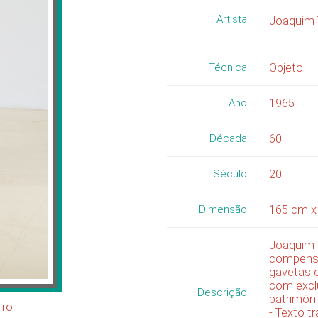
Artista
Joaquim 
Técnica
Objeto
Ano
1965
Década
60
Século
20
Dimensão
165
cm 
Joaquim 
compensa
gavetas e
com exclu
Descrição
patrimôni
iro
- Texto t