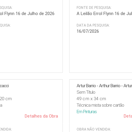
SQUISA:
FONTE DE PESQUISA:
rol Flynn 16 de Julho de 2026
A Leilão Errol Flynn 16 de J
QUISA:
DATA DA PESQUISA:
6
16/07/2026
ccacci
Sem Título
120 cm
49 cm x 34 cm
la
Técnica mista sobre cartão
Em
Pinturas
Detalhes da Obra
Deta
NDIDA:
OBRA NÃO VENDIDA: