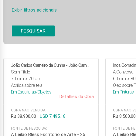
Exibir filtros adicionais
PESQUISAR
João Carlos Carneiro da Cunha - João Carneiro da Cunha (1942)
Inos Corradi
Sem Título
A Conversa
70 cm x 70 cm
60 cm x 8
Acrílica sobre tela
Óleo sobre T
Em
Esculturas/Objetos
Em
Pinturas
Detalhes da Obra
OBRA NÃO VENDIDA:
OBRA NÃO VE
R$ 38.900,00
|
USD 7,495.18
R$ 8.500,00
FONTE DE PESQUISA:
FONTE DE PE
A Leilão Bless Escritório de Arte - 25 de junho de 2026