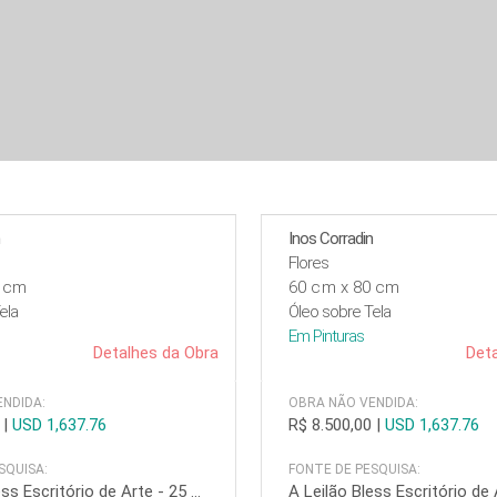
n
Inos Corradin
Flores
0 cm
60 cm x 80 cm
ela
Óleo sobre Tela
Em
Pinturas
Detalhes da Obra
Deta
NDIDA:
OBRA NÃO VENDIDA:
|
USD 1,637.76
R$ 8.500,00
|
USD 1,637.76
SQUISA:
FONTE DE PESQUISA:
A Leilão Bless Escritório de Arte - 25 de junho de 2026