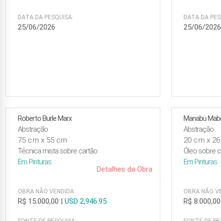
DATA DA PESQUISA:
DATA DA PES
25/06/2026
25/06/202
Roberto Burle Marx
Manabu Mab
Abstração
Abstração
75 cm x 55 cm
20 cm x 2
Técnica mista sobre cartão
Óleo sobre c
Em
Pinturas
Em
Pinturas
Detalhes da Obra
OBRA NÃO VENDIDA:
OBRA NÃO VE
R$ 15.000,00
|
USD 2,946.95
R$ 8.000,00