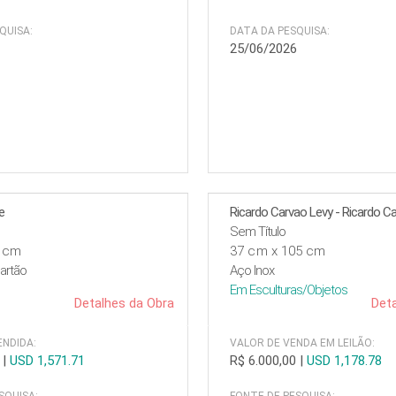
QUISA:
DATA DA PESQUISA:
6
25/06/2026
e
Ricardo Carvao Levy - Ricardo C
Sem Título
6 cm
37 cm x 105 cm
artão
Aço Inox
Em
Esculturas/Objetos
Detalhes da Obra
Deta
NDIDA:
VALOR DE VENDA EM LEILÃO:
|
USD 1,571.71
R$ 6.000,00
|
USD 1,178.78