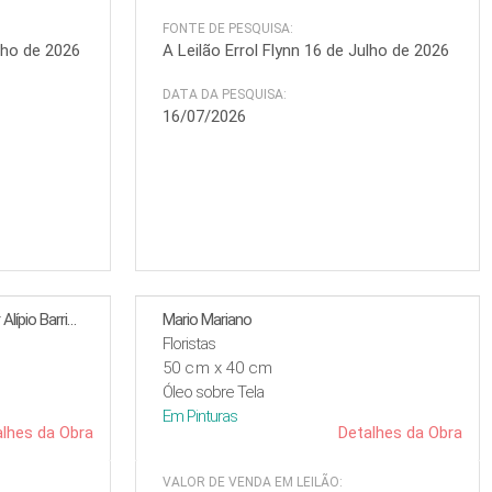
FONTE DE PESQUISA:
ulho de 2026
A Leilão Errol Flynn 16 de Julho de 2026
DATA DA PESQUISA:
16/07/2026
Artur Barrio - Arthur Barrio - Artur Alípio Barrio de Sousa Lopes
Mario Mariano
Floristas
50 cm x 40 cm
Óleo sobre Tela
Em
Pinturas
lhes da Obra
Detalhes da Obra
VALOR DE VENDA EM LEILÃO: