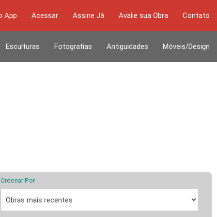
o App
Acessar
Assine Já
Avalie sua Obra
Contato
Esculturas
Fotografias
Antiguidades
Móveis/Design
Ordenar Por