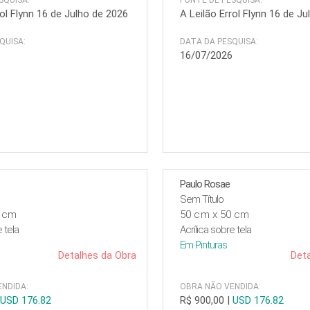
SQUISA:
FONTE DE PESQUISA:
rol Flynn 16 de Julho de 2026
A Leilão Errol Flynn 16 de J
QUISA:
DATA DA PESQUISA:
6
16/07/2026
Paulo Rosae
Sem Título
0 cm
50 cm x 50 cm
e tela
Acrílica sobre tela
Em
Pinturas
Detalhes da Obra
Deta
NDIDA:
OBRA NÃO VENDIDA:
|
USD 176.82
R$ 900,00
|
USD 176.82