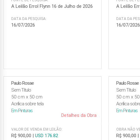
FONTE DE PESQUISA:
FONTE DE PE
A Leilão Errol Flynn 16 de Julho de 2026
A Leilão Er
DATA DA PESQUISA:
DATA DA PES
16/07/2026
16/07/202
Paulo Rosae
Paulo Rosae
Sem Título
Sem Título
50 cm x 50 cm
50 cm x 5
Acrílica sobre tela
Acrílica sobr
Em
Pinturas
Em
Pinturas
Detalhes da Obra
VALOR DE VENDA EM LEILÃO:
OBRA NÃO VE
R$ 900,00
|
USD 176.82
R$ 900,00