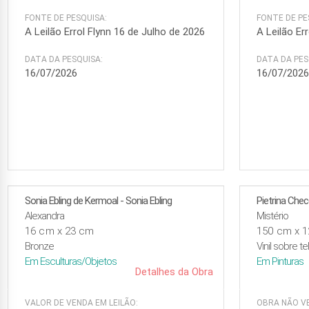
FONTE DE PESQUISA:
FONTE DE PE
A Leilão Errol Flynn 16 de Julho de 2026
A Leilão Er
DATA DA PESQUISA:
DATA DA PES
16/07/2026
16/07/202
Sonia Ebling de Kermoal - Sonia Ebling
Pietrina Che
Alexandra
Mistério
16 cm x 23 cm
150 cm x 
Bronze
Vinil sobre te
Em
Esculturas/Objetos
Em
Pinturas
Detalhes da Obra
VALOR DE VENDA EM LEILÃO:
OBRA NÃO VE