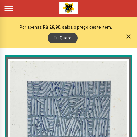

Por apenas
R$ 29,90
, saiba o preço deste item.
close
Eu Quero