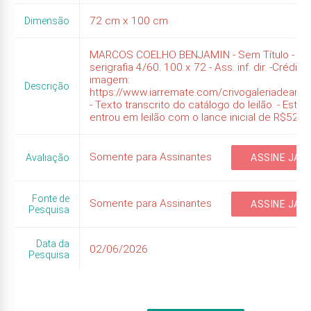
72
cm x
100
cm
Dimensão
MARCOS COELHO BENJAMIN - Sem Título - 2
serigrafia 4/60. 100 x 72 - Ass. inf. dir. -Crédito
imagem:
Descrição
https://www.iarremate.com/crivogaleriadeart
- Texto transcrito do catálogo do leilão. - Esta 
entrou em leilão com o lance inicial de R$520,
Somente para Assinantes
Avaliação
ASSINE JÁ
Fonte de
Somente para Assinantes
ASSINE JÁ
Pesquisa
Data da
02/06/2026
Pesquisa