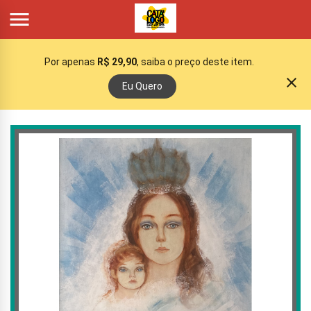

Por apenas
R$ 29,90
, saiba o preço deste item.
close
Eu Quero