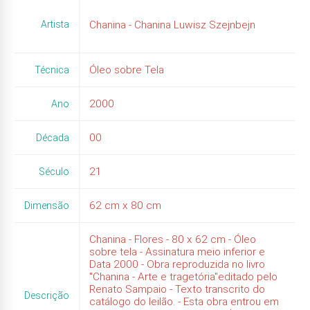
Artista
Chanina - Chanina Luwisz Szejnbejn
Óleo sobre Tela
Técnica
2000
Ano
00
Década
21
Século
62
cm x
80
cm
Dimensão
Chanina - Flores - 80 x 62 cm - Óleo
sobre tela - Assinatura meio inferior e
Data 2000 - Obra reproduzida no livro
"Chanina - Arte e tragetória"editado pelo
Renato Sampaio - Texto transcrito do
Descrição
catálogo do leilão. - Esta obra entrou em