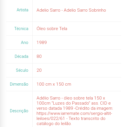
Artista
Adelio Sarro - Adelio Sarro Sobrinho
Óleo sobre Tela
Técnica
1989
Ano
80
Década
20
Século
100
cm x
150
cm
Dimensão
Adélio Sarro - óleo sobre tela 150 x
100cm "Luzes do Passado" ass. CID e
verso datada 1989 -Crédito da imagem:
Descrição
https://www.iarremate.com/sergio-altit-
leiloes/022/61 - Texto transcrito do
catálogo do leilão.