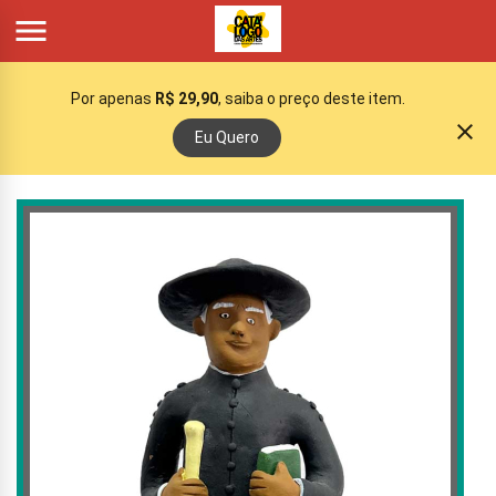

Por apenas
R$ 29,90
, saiba o preço deste item.
close
Eu Quero