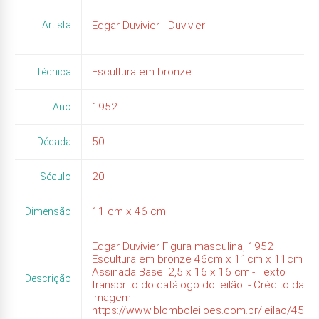
Artista
Edgar Duvivier - Duvivier
Escultura em bronze
Técnica
1952
Ano
50
Década
20
Século
11
cm x
46
cm
Dimensão
Edgar Duvivier Figura masculina, 1952
Escultura em bronze 46cm x 11cm x 11cm
Assinada Base: 2,5 x 16 x 16 cm.- Texto
Descrição
transcrito do catálogo do leilão. - Crédito da
imagem:
https://www.blomboleiloes.com.br/leilao/45