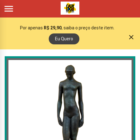

Por apenas
R$ 29,90
, saiba o preço deste item.
close
Eu Quero