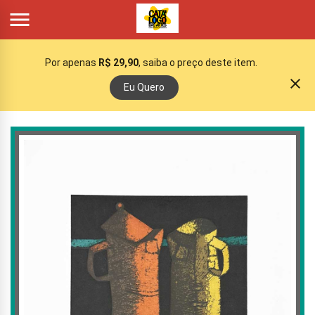

Por apenas
R$ 29,90
, saiba o preço deste item.
close
Eu Quero