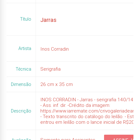
Título
Jarras
Artista
Inos Corradin
Serigrafia
Técnica
26
cm x
35
cm
Dimensão
INOS CORRADIN - Jarras - serigrafia 140/145. 
- Ass. inf. dir. -Crédito da imagem:
https://www.iarremate.com/crivogaleriadeart
Descrição
- Texto transcrito do catálogo do leilão. - Esta 
entrou em leilão com o lance inicial de R$200,