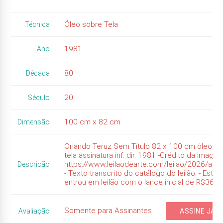
Óleo sobre Tela
Técnica
1981
Ano
80
Década
20
Século
100
cm x
82
cm
Dimensão
Orlando Teruz Sem Título 82 x 100 cm óleo s
tela assinatura inf. dir. 1981 -Crédito da imagem
https://www.leilaodearte.com/leilao/2026/abri
Descrição
- Texto transcrito do catálogo do leilão. - Esta 
entrou em leilão com o lance inicial de R$36.0
Somente para Assinantes
Avaliação
ASSINE JÁ