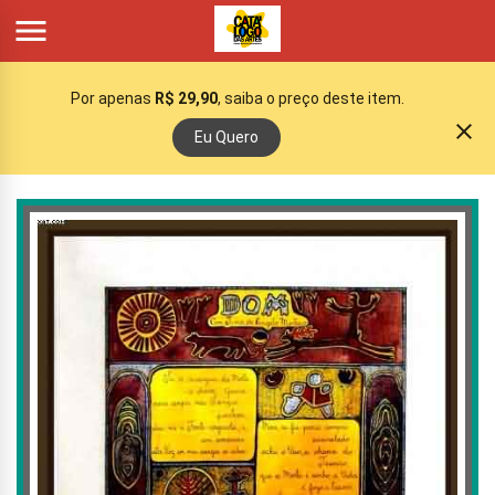

Por apenas
R$ 29,90
, saiba o preço deste item.
close
Eu Quero