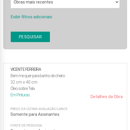
Exibir filtros adicionais
PESQUISAR
VICENTE FERREIRA
Bem me quer para banho de cheiro
32
cm x
40
cm
Óleo sobre Tela
Em
Pinturas
Detalhes da Obra
PREÇO DA ÚLTIMA AVALIAÇÃO/LANCE:
Somente para Assinantes
FONTE DE PESQUISA: