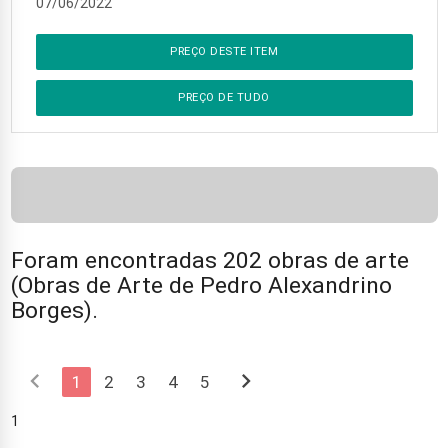
07/06/2022
PREÇO DESTE ITEM
PREÇO DE TUDO
Foram encontradas 202 obras de arte
(Obras de Arte de Pedro Alexandrino
Borges).
chevron_left
chevron_right
1
2
3
4
5
1