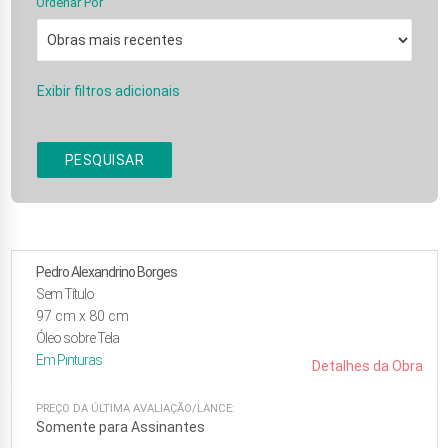
Ordenar Por
Exibir filtros adicionais
PESQUISAR
Pedro Alexandrino Borges
Sem Título
97
cm x
80
cm
Óleo sobre Tela
Em
Pinturas
Detalhes da Obra
PREÇO DA ÚLTIMA AVALIAÇÃO/LANCE:
Somente para Assinantes