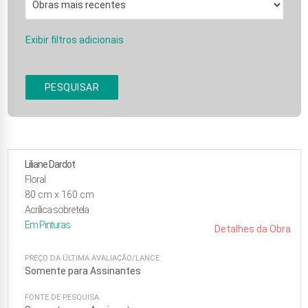
Exibir filtros adicionais
PESQUISAR
Liliane Dardot
Floral
80
cm x
160
cm
Acrílica sobre tela
Em
Pinturas
Detalhes da Obra
PREÇO DA ÚLTIMA AVALIAÇÃO/LANCE:
Somente para Assinantes
FONTE DE PESQUISA: