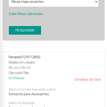
Exibir filtros adicionais
PESQUISAR
Fernando P (1917-2005)
Mulata com casario
46
cm x
56
cm
Óleo sobre Tela
Em
Pinturas
Detalhes da Obra
PREÇO DA ÚLTIMA AVALIAÇÃO/LANCE:
Somente para Assinantes
FONTE DE PESQUISA: