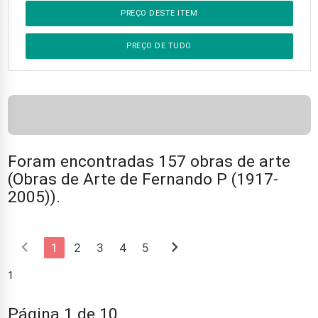
PREÇO DESTE ITEM
PREÇO DE TUDO
Foram encontradas 157 obras de arte
(Obras de Arte de Fernando P (1917-
2005)).
chevron_left
chevron_right
1
2
3
4
5
1
Página 1 de 10